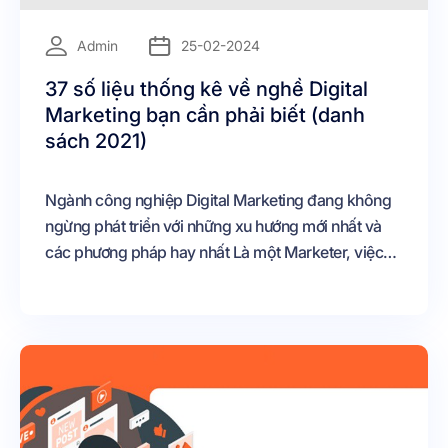
=
Admin
25-02-2024
37 số liệu thống kê về nghề Digital
Marketing bạn cần phải biết (danh
sách 2021)
Ngành công nghiệp Digital Marketing đang không
ngừng phát triển với những xu hướng mới nhất và
các phương pháp hay nhất Là một Marketer, việc
hiểu cách thích ứng với những thay đổi này có thể
đóng một vai trò quan trọng đến lộ trình sự nghiệp
của bạn Với vô số cơ hội và thông tin sẵn có, việc
xác định vị trí tốt nhất cho sự nghiệp của bạn có thể
nhanh chóng trở nên quá sức