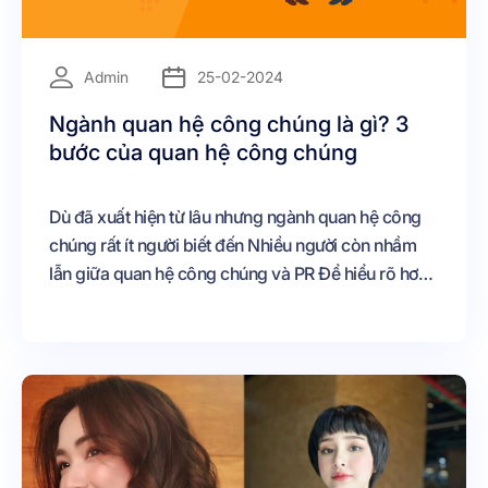
=
Admin
25-02-2024
Ngành quan hệ công chúng là gì? 3
bước của quan hệ công chúng
Dù đã xuất hiện từ lâu nhưng ngành quan hệ công
chúng rất ít người biết đến Nhiều người còn nhầm
lẫn giữa quan hệ công chúng và PR Để hiểu rõ hơn
về bản chất và tự tin hơn trong việc chọn nghề
trong tương lai, bài viết sau đây sẽ trả lời cho bạn
những thắc mắc về ngành quan hệ công chúng là
gì? Mời các bạn cùng theo dõi