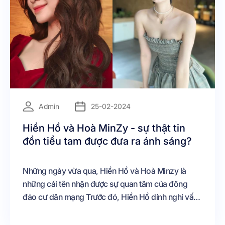
=
Admin
25-02-2024
Hiền Hồ và Hoà MinZy - sự thật tin
đồn tiểu tam được đưa ra ánh sáng?
Những ngày vừa qua, Hiền Hồ và Hoà Minzy là
những cái tên nhận được sự quan tâm của đông
đảo cư dân mạng Trước đó, Hiền Hồ dính nghi vấn
là trà xanh chen vào mối quan hệ của Hoà Minzy và
bạn trai doanh nhân Minh Hải Trước những đồn