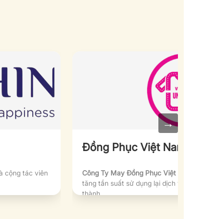
→
Đồng Phục Việt Nam
PHÂN P
à cộng tác viên
Công Ty May Đồng Phục Việt Nam:
Tăng tỷ
tăng tần suất sử dụng lại dịch vụ từ một t
thành.