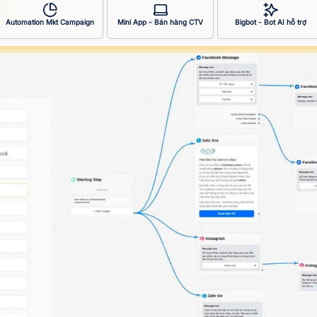
Automation Mkt Campaign
Mini App - Bán hàng CTV
Bigbot - Bot AI hỗ trợ