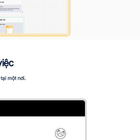
việc
ại một nơi.