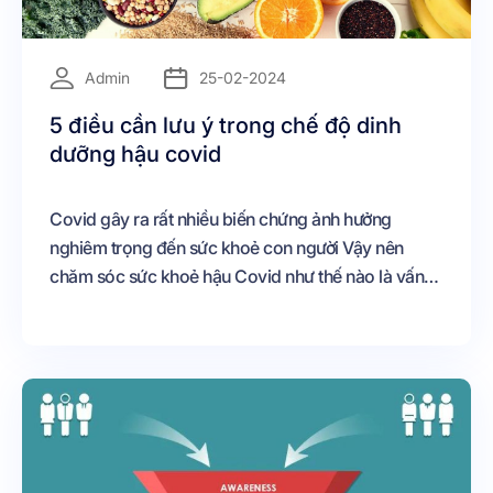
=
Admin
25-02-2024
5 điều cần lưu ý trong chế độ dinh
dưỡng hậu covid
Covid gây ra rất nhiều biến chứng ảnh hưởng
nghiêm trọng đến sức khoẻ con người Vậy nên
chăm sóc sức khoẻ hậu Covid như thế nào là vấn
đề được rất nhiều người quan tâm Bài viết sau đây
chúng tôi sẽ chỉ ra cho các bạn những vấn đề dinh
dưỡng hậu covid để chúng ta có một sức khoẻ tốt,
chống chọi với loại virus nguy hiểm này