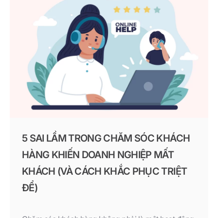
quá trình chuyển đổi số và phát triển bền vững
5 SAI LẦM TRONG CHĂM SÓC KHÁCH
HÀNG KHIẾN DOANH NGHIỆP MẤT
KHÁCH (VÀ CÁCH KHẮC PHỤC TRIỆT
ĐỂ)