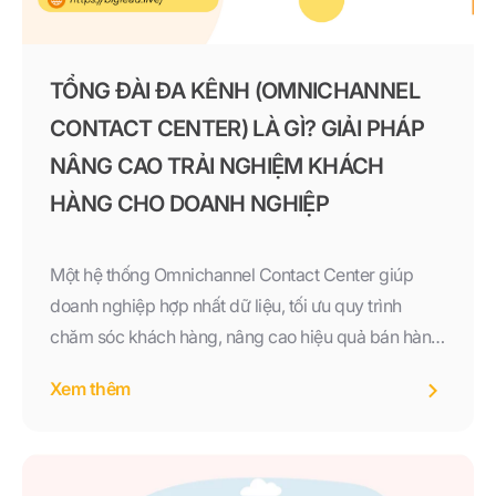
TỔNG ĐÀI ĐA KÊNH (OMNICHANNEL
CONTACT CENTER) LÀ GÌ? GIẢI PHÁP
NÂNG CAO TRẢI NGHIỆM KHÁCH
HÀNG CHO DOANH NGHIỆP
Một hệ thống Omnichannel Contact Center giúp
doanh nghiệp hợp nhất dữ liệu, tối ưu quy trình
chăm sóc khách hàng, nâng cao hiệu quả bán hàng
và xây dựng trải nghiệm nhất quán trên mọi kênh
Xem thêm
giao tiếp. Nếu doanh nghiệp của bạn đang tìm kiếm
một giải pháp quản lý khách hàng toàn diện, tích
hợp CRM, AI và khả năng chăm sóc đa kênh,
Biglead sẽ là lựa chọn phù hợp để đồng hành trong