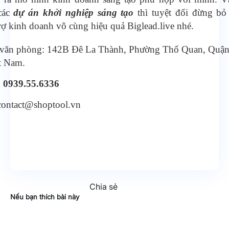
các
dự án khởi nghiệp sáng tạo
thì tuyệt đối đừng bỏ
ợ kinh doanh vô cùng hiệu quả Biglead.live nhé.
 văn phòng:
142B Đê La Thành, Phường Thổ Quan, Quậ
t Nam.
:
0939.55.6336
contact@shoptool.vn
Chia sẻ
Nếu bạn thích bài này