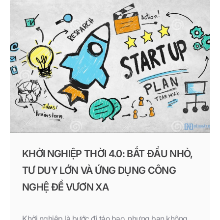
KHỞI NGHIỆP THỜI 4.0: BẮT ĐẦU NHỎ,
TƯ DUY LỚN VÀ ỨNG DỤNG CÔNG
NGHỆ ĐỂ VƯƠN XA
Khởi nghiệp là bước đi táo bạo, nhưng bạn không