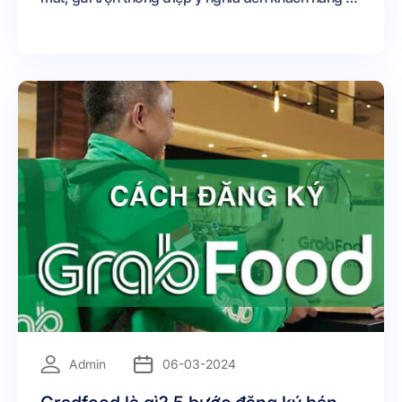
nhận được nhiều sự quan tâm, thu hút của khách
hàng Từ đó đưa hình ảnh sản phẩm và thương hiệu
đi xa hơn Top những mẫu logo bán hàng online đẹp
[https://blog
=
Admin
06-03-2024