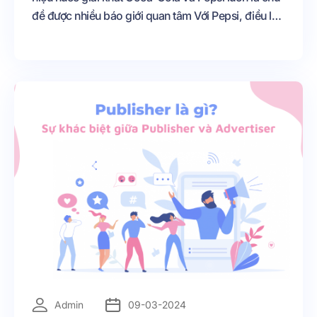
đề được nhiều báo giới quan tâm Với Pepsi, điều lạ
kỳ là tuy sinh sau đẻ muộn, và sản phẩm không có
gì nổi trội so với Coca-Cola, nhưng Pepsi dường
như vẫn có một vũ khí bí mật để chống lại và giành
thế chủ động trong cuộc đua này
=
Admin
09-03-2024