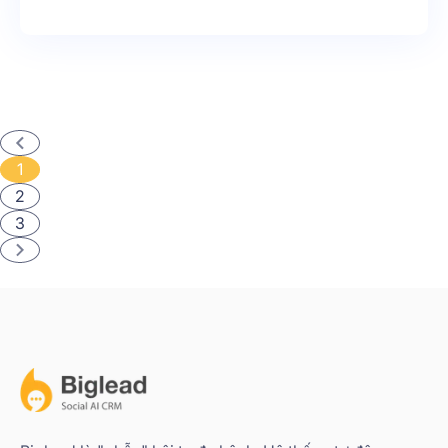
chất đặc thù như Zalo thì việc tạo page bán hàng
đối với người mới sẽ gặp không ít trở ngại
1
2
3