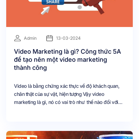
=
Admin
13-03-2024
Video Marketing là gì? Công thức 5A
để tạo nên một video marketing
thành công
Video là bằng chứng xác thực về độ khách quan,
chân thật của sự vật, hiện tượng Vậy video
marketing là gì, nó có vai trò như thế nào đối với
doanh nghiệp Bài viết sau đây sẽ giúp các bạn hiểu
hơn về vấn đề này VIDEO MARKETING LÀ GÌ?
Video Marketing hiểu theo một nghĩa đơn giản nhất
là tiếp thị “sản phẩm” bằng video