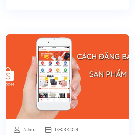
Nam 2025 khẳng định Biglead là giải pháp CSKH
đổi mới sáng tạo, đồng hành cùng doanh nghiệp
Việt trong hành trình giữ khách, tối ưu vận hành và
phát triển bền vững. 👉 Biglead – giải pháp CSKH
đổi mới sáng tạo, tạo dấu ấn mạnh mẽ tại Techfest
Việt Nam 2025.
=
Admin
13-03-2024