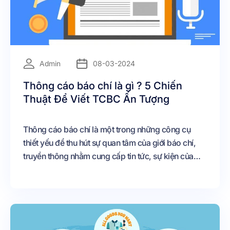
=
Admin
08-03-2024
Thông cáo báo chí là gì ? 5 Chiến
Thuật Để Viết TCBC Ấn Tượng
Thông cáo báo chí là một trong những công cụ
thiết yếu để thu hút sự quan tâm của giới báo chí,
truyền thông nhằm cung cấp tin tức, sự kiện của
bạn gần hơn với công chúng, độc giả Nhưng bạn
đã hiểu thông cáo báo chí là gì và vai trò của nó
như thế nào chưa? Cách viết thông cáo báo chí như
thế nào cho ấn tượng