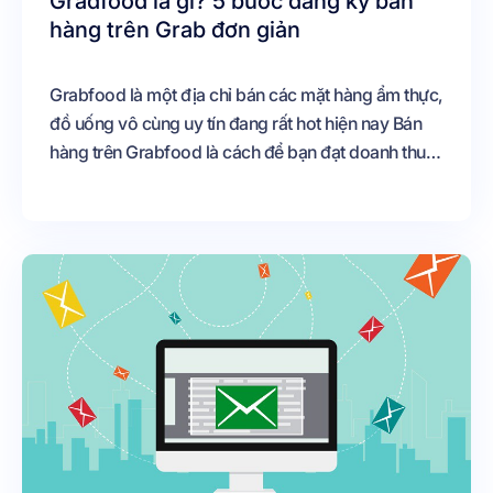
Gradfood là gì? 5 bước đăng ký bán
hàng trên Grab đơn giản
Grabfood là một địa chỉ bán các mặt hàng ẩm thực,
đồ uống vô cùng uy tín đang rất hot hiện nay Bán
hàng trên Grabfood là cách để bạn đạt doanh thu
đáng kể khi muốn bán các mặt hàng này Vậy cách
đăng ký bán hàng trên Grab
[https://blogshopf1net/cach-dang-ky-ban-hang-
tren-grab/] như thế nào? Hãy cùng tìm hiểu qua bài
viết sau đây