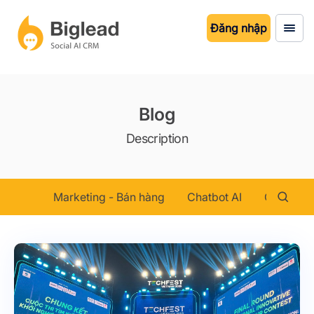
Đăng nhập
Blog
Description
Marketing - Bán hàng
Chatbot AI
Chăm sóc