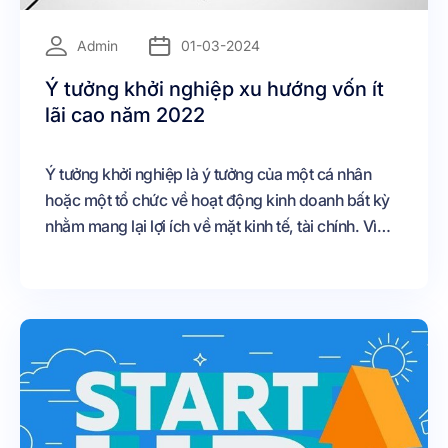
=
Admin
01-03-2024
Ý tưởng khởi nghiệp xu hướng vốn ít
lãi cao năm 2022
Ý tưởng khởi nghiệp là ý tưởng của một cá nhân
hoặc một tổ chức về hoạt động kinh doanh bất kỳ
nhằm mang lại lợi ích về mặt kinh tế, tài chính. Vì
bản chất là ý tưởng nên nó là vô hạn, vì thế, ý tưởng
khởi nghiệp rất nhiều. Tuy nhiên, không phải ý
tưởng nào cũng khả thi, bởi vì để biến một ý tưởng
thành thực tế đã khó, việc này đòi hỏi nhiều yếu tố.