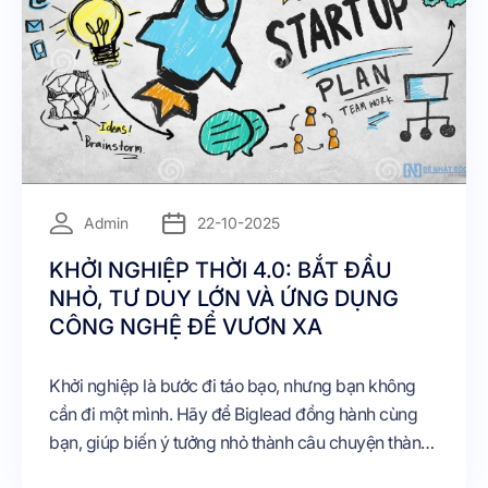
Admin
22-10-2025
KHỞI NGHIỆP THỜI 4.0: BẮT ĐẦU
NHỎ, TƯ DUY LỚN VÀ ỨNG DỤNG
CÔNG NGHỆ ĐỂ VƯƠN XA
Khởi nghiệp là bước đi táo bạo, nhưng bạn không
cần đi một mình. Hãy để Biglead đồng hành cùng
bạn, giúp biến ý tưởng nhỏ thành câu chuyện thành
công lớn – nơi công nghệ, dữ liệu và con người hòa