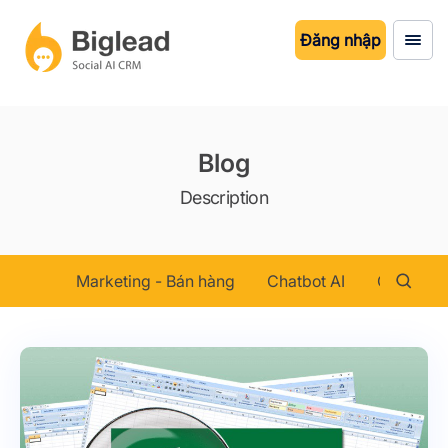
Đăng nhập
Blog
Description
Marketing - Bán hàng
Chatbot AI
Chăm sóc