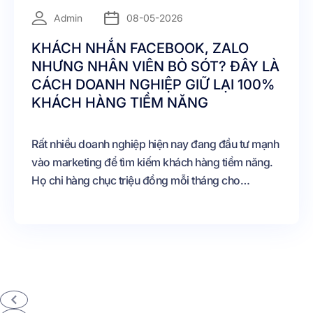
=
Admin
08-05-2026
KHÁCH NHẮN FACEBOOK, ZALO
NHƯNG NHÂN VIÊN BỎ SÓT? ĐÂY LÀ
CÁCH DOANH NGHIỆP GIỮ LẠI 100%
KHÁCH HÀNG TIỀM NĂNG
Rất nhiều doanh nghiệp hiện nay đang đầu tư mạnh
vào marketing để tìm kiếm khách hàng tiềm năng.
Họ chi hàng chục triệu đồng mỗi tháng cho
Facebook Ads, TikTok Ads, Google Ads, thuê nhân
sự content, xây dựng thương hiệu và triển khai
nhiều chiến dịch quảng bá khác nhau. Tuy nhiên, dù
lượng khách hàng quan tâm tăng lên nhưng doanh
thu vẫn không đạt như kỳ vọng. Nguyên nhân lớn
nhất nằm ở việc doanh nghiệp đang bỏ sót khách
hàng trong quá trình chăm sóc và tư vấn.