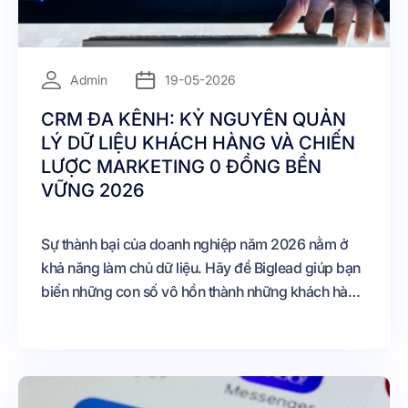
=
Admin
19-05-2026
CRM ĐA KÊNH: KỶ NGUYÊN QUẢN
LÝ DỮ LIỆU KHÁCH HÀNG VÀ CHIẾN
LƯỢC MARKETING 0 ĐỒNG BỀN
VỮNG 2026
Sự thành bại của doanh nghiệp năm 2026 nằm ở
khả năng làm chủ dữ liệu. Hãy để Biglead giúp bạn
biến những con số vô hồn thành những khách hàng
trung thành và biến nỗi lo chi phí quảng cáo thành
sự an tâm về một hệ thống vận hành tự động, lợi
nhuận cao.