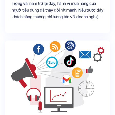
Trong vài năm trở lại đây, hành vi mua hàng của
người tiêu dùng đã thay đổi rất mạnh. Nếu trước đây
khách hàng thường chỉ tương tác với doanh nghiệp
trên một nền tảng duy nhất thì hiện nay hành trình
mua hàng đã trở nên phức tạp hơn rất nhiều. Một
khách hàng có thể xem video trên TikTok vào buổi
sáng, đến trưa nhắn tin Facebook để hỏi giá, và tối
lại chốt đơn qua Zalo vì muốn trao đổi nhanh hơn
hoặc tiện lưu thông tin hơn.