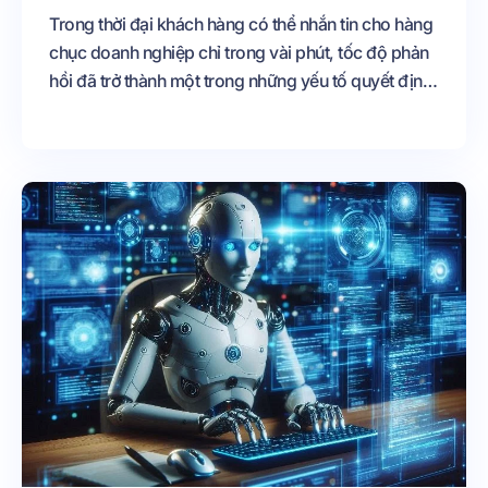
Trong thời đại khách hàng có thể nhắn tin cho hàng
chục doanh nghiệp chỉ trong vài phút, tốc độ phản
hồi đã trở thành một trong những yếu tố quyết định
trực tiếp đến tỷ lệ chuyển đổi và doanh thu. Nếu
trước đây khách hàng sẵn sàng chờ đợi vài giờ hoặc
thậm chí vài ngày để nhận được phản hồi thì ngày
nay, chỉ cần doanh nghiệp trả lời chậm vài phút,
khách hàng đã có thể chuyển sang đối thủ cạnh
tranh.