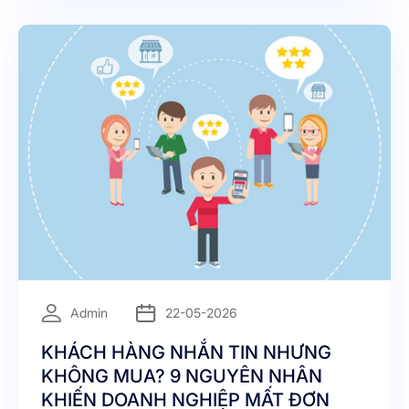
đang vận hành các kênh liên lạc một cách rời rạc,
bạn đang tự đánh mất đi cơ hội giữ chân khách
hàng. Đó là lý do vì sao chăm sóc khách hàng đa
kênh (Omnichannel Customer Service) trở thành
chiến lược sống còn hiện nay.
=
Admin
22-05-2026
KHÁCH HÀNG NHẮN TIN NHƯNG
KHÔNG MUA? 9 NGUYÊN NHÂN
KHIẾN DOANH NGHIỆP MẤT ĐƠN