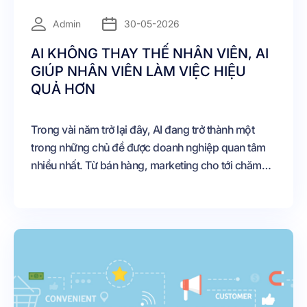
=
Admin
30-05-2026
AI KHÔNG THAY THẾ NHÂN VIÊN, AI
GIÚP NHÂN VIÊN LÀM VIỆC HIỆU
QUẢ HƠN
Trong vài năm trở lại đây, AI đang trở thành một
trong những chủ đề được doanh nghiệp quan tâm
nhiều nhất. Từ bán hàng, marketing cho tới chăm
sóc khách hàng, trí tuệ nhân tạo xuất hiện ở gần như
mọi lĩnh vực. Tuy nhiên, khi nhắc đến AI, nhiều
người vẫn lo ngại rằng công nghệ sẽ thay thế con
người, đặc biệt là đội ngũ nhân viên kinh doanh và
chăm sóc khách hàng.