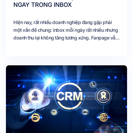
NGAY TRONG INBOX
Hiện nay, rất nhiều doanh nghiệp đang gặp phải
một vấn đề chung: inbox mỗi ngày rất nhiều nhưng
doanh thu lại không tăng tương xứng. Fanpage vẫn
có khách nhắn tin liên tục, Zalo vẫn đều thông báo,
TikTok vẫn có người hỏi giá sản phẩm, nhưng tỷ lệ
chốt đơn lại khá thấp. Có những doanh nghiệp đầu
tư rất nhiều tiền vào quảng cáo để kéo khách hàng
về inbox, nhưng cuối cùng vẫn thất thoát một lượng
lớn khách hàng tiềm năng mà không hiểu lý do vì
sao.