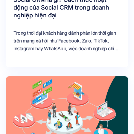
động của Social CRM trong doanh
nghiệp hiện đại
Trong thời đại khách hàng dành phần lớn thời gian
trên mạng xã hội như Facebook, Zalo, TikTok,
Instagram hay WhatsApp, việc doanh nghiệp chỉ
quản lý khách hàng qua điện thoại và email đã
không còn đủ. Người dùng hiện nay thường nhắn tin
trực tiếp qua fanpage, bình luận trên bài viết, để lại
cảm xúc trên video hoặc phản hồi công khai trên
mạng xã hội trước khi đưa ra quyết định mua hàng.
Chính vì vậy, Social CRM ra đời như một giải pháp
giúp doanh nghiệp quản lý toàn bộ hoạt động
tương tác với khách hàng trên nền tảng mạng xã hội
một cách tập trung và hiệu quả hơn.